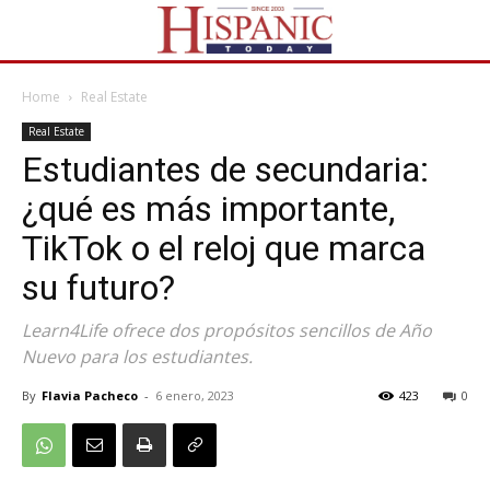
Home
Real Estate
Real Estate
Estudiantes de secundaria:
¿qué es más importante,
TikTok o el reloj que marca
su futuro?
Learn4Life ofrece dos propósitos sencillos de Año
Nuevo para los estudiantes.
By
Flavia Pacheco
-
6 enero, 2023
423
0