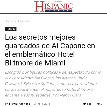
Home
Turismo
Turismo
Los secretos mejores
guardados de Al Capone en
el emblemático Hotel
Biltmore de Miami
Escogido por figuras políticas y del espectáculo como
el ex presidente Bill Clinton, los actores Cindy
Crawford, Sylvestre Stallone, o por el ex presidente
Carlos Saúl Menem el majestuoso hotel Biltmore
encanta a sus huéspedes. Por Nancy Clara
By
Flavia Pacheco
-
28 julio, 2015
555
0