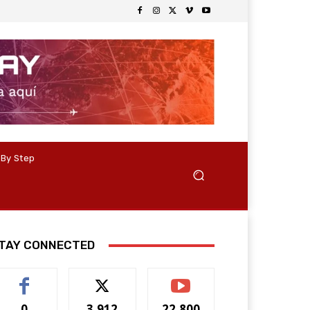
 By Step
TAY CONNECTED
0
3,912
22,800