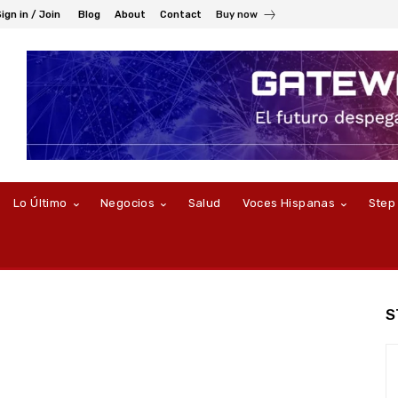
ign in / Join
Blog
About
Contact
Buy now
Lo Último
Negocios
Salud
Voces Hispanas
Step
S