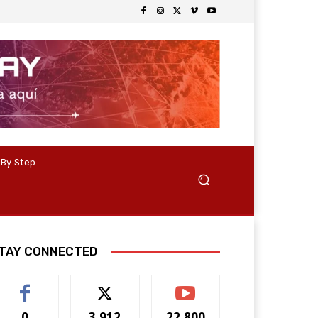
 By Step
TAY CONNECTED
0
3,912
22,800