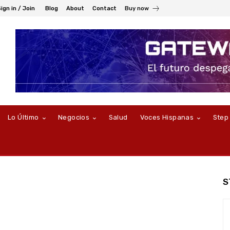
ign in / Join
Blog
About
Contact
Buy now
Lo Último
Negocios
Salud
Voces Hispanas
Step
S