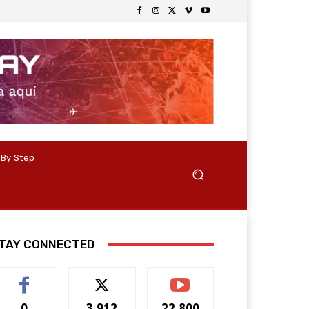
 By Step
TAY CONNECTED
0
3,912
22,800