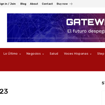
ign in / Join
Blog
About
Contact
Buy now
Lo Último
Negocios
Salud
Voces Hispanas
Step
S
023