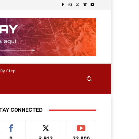
 By Step
TAY CONNECTED
0
3,912
22,800