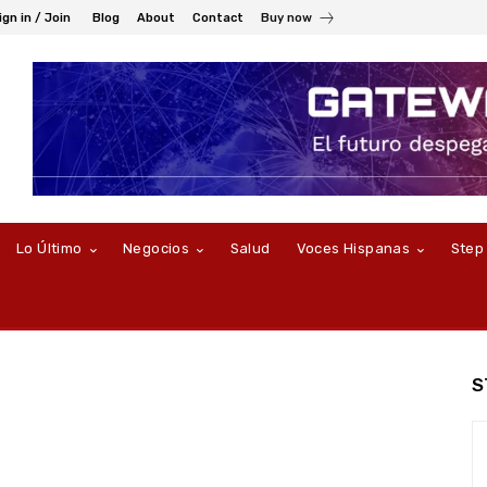
ign in / Join
Blog
About
Contact
Buy now
Lo Último
Negocios
Salud
Voces Hispanas
Step
S