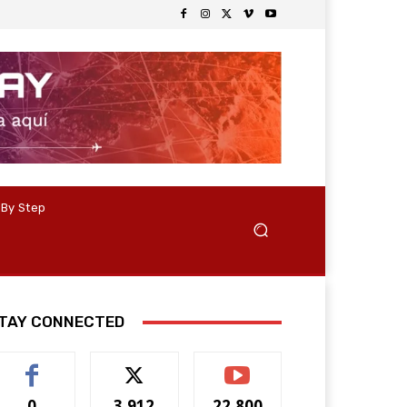
 By Step
TAY CONNECTED
0
3,912
22,800