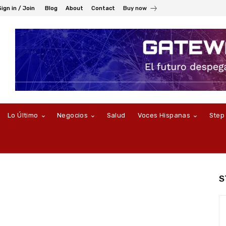
Sign in / Join
Blog
About
Contact
Buy now
Lo Último
Negocios
Salud
Voces Hispanas
Step
S