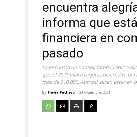
encuentra alegrí
informa que está
financiera en co
pasado
La encuesta de Consolidated Credit real
que el 39 % usará tarjetas de crédito pa
más de $10,000. Aun así, dicen estar en 
By
Flavia Pacheco
-
21 diciembre, 2021