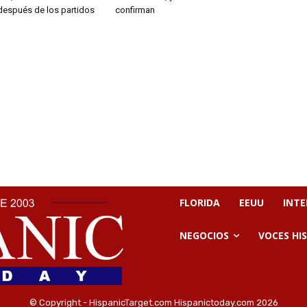
 después de los partidos
confirman
FLORIDA
EEUU
INT
NEGOCIOS
VOCES HI
© Copyright - HispanicTarget.com Hispanictoday.com 2026