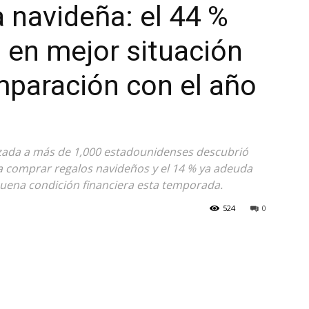
a navideña: el 44 %
 en mejor situación
mparación con el año
izada a más de 1,000 estadounidenses descubrió
ra comprar regalos navideños y el 14 % ya adeuda
buena condición financiera esta temporada.
524
0