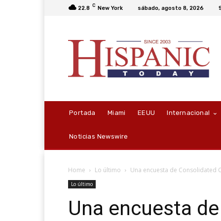
C
22.8
New York
sábado, agosto 8, 2026
Portada
Miami
EEUU
Internacional
Noticias Newswire
Home
Lo último
Una encuesta de Consolidated Cr
Lo último
Una encuesta de