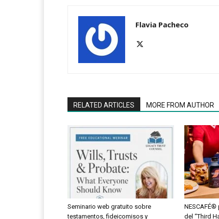
Flavia Pacheco
RELATED ARTICLES
MORE FROM AUTHOR
Seminario web gratuito sobre
NESCAFÉ® po
testamentos, fideicomisos y
del “Third Hal