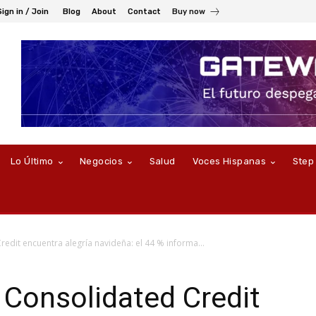
Sign in / Join
Blog
About
Contact
Buy now
Lo Último
Negocios
Salud
Voces Hispanas
Step
edit encuentra alegría navideña: el 44 % informa...
 Consolidated Credit