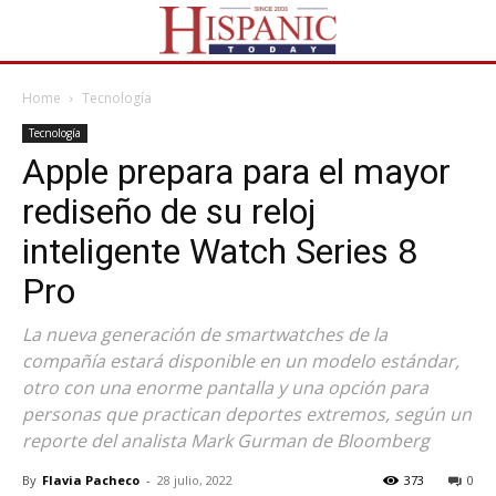
Home
Tecnología
Tecnología
Apple prepara para el mayor
rediseño de su reloj
inteligente Watch Series 8
Pro
La nueva generación de smartwatches de la
compañía estará disponible en un modelo estándar,
otro con una enorme pantalla y una opción para
personas que practican deportes extremos, según un
reporte del analista Mark Gurman de Bloomberg
By
Flavia Pacheco
-
28 julio, 2022
373
0