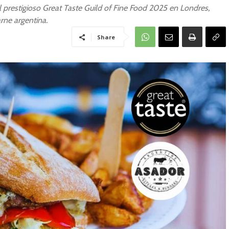
 prestigioso Great Taste Guild of Fine Food 2025 en Londres,
arne argentina.
Share