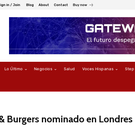
ign in / Join
Blog
About
Contact
Buy now
Lo Último
Negocios
Salud
Voces Hispanas
Step
 & Burgers nominado en Londres