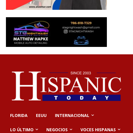
FLORIDA
EEUU
INTERNACIONAL
LO ÚLTIMO
NEGOCIOS
VOCES HISPANAS