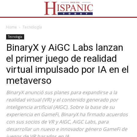
Home
Tecnología
Tecnología
BinaryX y AiGC Labs lanzan
el primer juego de realidad
virtual impulsado por IA en el
metaverso
BinaryX anunció sus planes para expandirse a la
realidad virtual (VR) y el contenido generado por
inteligencia artificial (AIGC). Sobre la base de su
experiencia en GameFi, BinaryX ha firmado acuerdos
con sus socios de VR y AIGC, AiGC Labs, para
desarrollar un nuevo e innovador género GameFi de
juegos de VR basados ​​en IA.