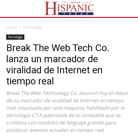
Home
Tecnología
Tecnología
Break The Web Tech Co.
lanza un marcador de
viralidad de Internet en
tiempo real
Break The Web Technology Co. anunció hoy el debut
de su marcador de viralidad de Internet en tiempo
real, impulsado por una máquina, habilitado por la
tecnología CT-X patentada de la compañía que se
combina con modelos de lenguaje grande para
sintetizar eventos actuales en tiempo real.