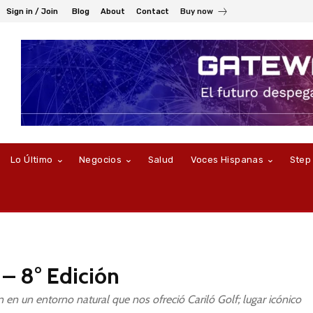
Sign in / Join
Blog
About
Contact
Buy now
Lo Último
Negocios
Salud
Voces Hispanas
Step
 – 8° Edición
n en un entorno natural que nos ofreció Cariló Golf; lugar icónico