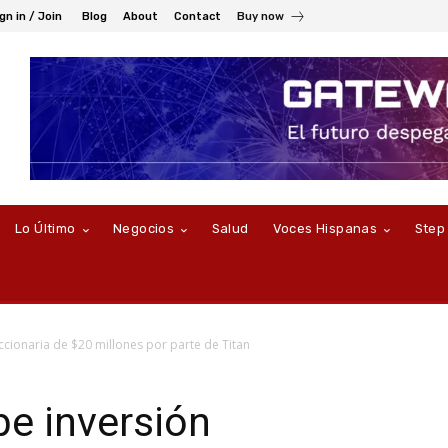
gn in / Join
Blog
About
Contact
Buy now
Lo Último
Negocios
Salud
Voces Hispanas
Step
accionaria de $20 millones por parte de Titan
be inversión