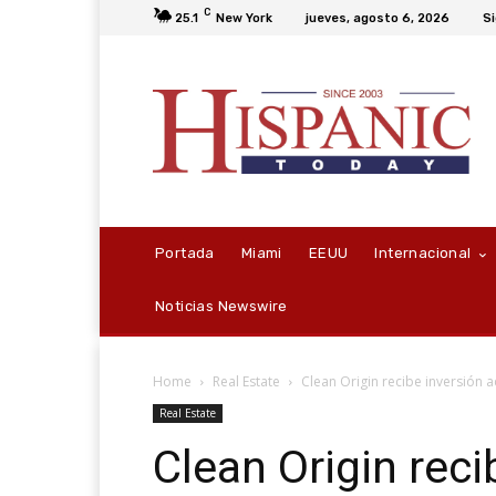
C
25.1
New York
jueves, agosto 6, 2026
Si
Portada
Miami
EEUU
Internacional
Noticias Newswire
Home
Real Estate
Clean Origin recibe inversión 
Real Estate
Clean Origin reci