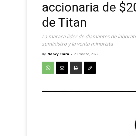
accionaria de $2
de Titan
La maraca líder de diamantes de laborato
suministro y la venta minorista
By
Nancy Clara
-
23 marzo, 2022