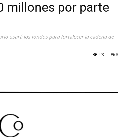
0 millones por parte
rio usará los fondos para fortalecer la cadena de
440
0