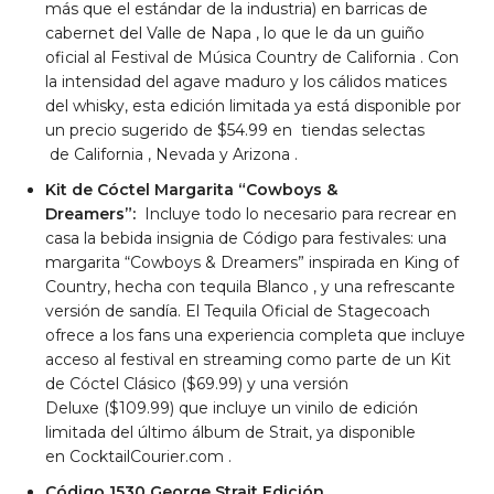
más que el estándar de la industria) en barricas de
cabernet
del Valle de Napa , lo que le da un guiño
oficial al Festival de Música Country
de California
. Con
la intensidad del agave maduro y los cálidos matices
del whisky, esta edición limitada ya está disponible por
un precio sugerido de
$54.99
en
tiendas
selectas
de
California
,
Nevada
y
Arizona
.
Kit de Cóctel Margarita “Cowboys &
Dreamers”:
Incluye todo lo necesario para recrear en
casa la bebida insignia de Código para festivales: una
margarita “Cowboys & Dreamers” inspirada en King of
Country, hecha con tequila
Blanco
, y una refrescante
versión de sandía. El Tequila Oficial de Stagecoach
ofrece a los fans una experiencia completa que incluye
acceso al festival en streaming como parte de un Kit
de Cóctel Clásico
($69.99)
y una versión
Deluxe
($109.99)
que incluye un vinilo de edición
limitada del último álbum de Strait, ya disponible
en
CocktailCourier.com
.
Código 1530
George Strait Edición