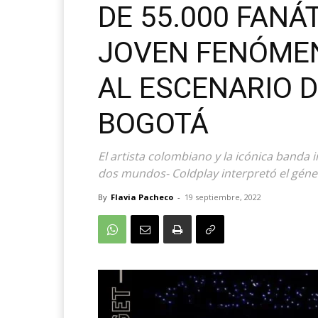
DE 55.000 FANÁ
JOVEN FENÓME
AL ESCENARIO D
BOGOTÁ
El artista colombiano y la icónica banda i
dos mundos- Coldplay interpretó el géne
By
Flavia Pacheco
-
19 septiembre, 2022