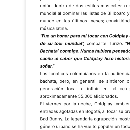
unión dentro de dos estilos musicales: ro
mundial al dominar las listas de Billboard 
mundo en los últimos meses; convirtiénd
música latina.
“Fue un honor para mí tocar con Coldplay
de su tour mundial”,
comparte Turizo.
“N
Bachata’ conmigo. Nunca hubiera pensado 
sueño al saber que Coldplay hizo histor
soñar.”
Los fanáticos colombianos en la audienci
bachata, pero, en general, se sintieron 
generación tocar e influir en tal act
aproximadamente 55.000 aficionados.
El viernes por la noche, Coldplay tambié
entradas agotadas en Bogotá, al tocar su pro
Bad Bunny. La legendaria agrupación mostró
género urbano se ha vuelto popular en tod