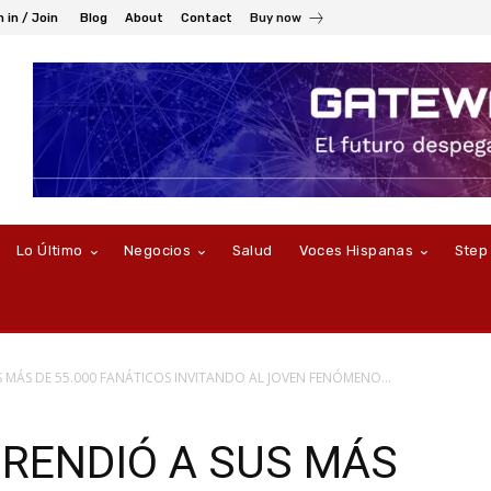
n in / Join
Blog
About
Contact
Buy now
Lo Último
Negocios
Salud
Voces Hispanas
Step
 MÁS DE 55.000 FANÁTICOS INVITANDO AL JOVEN FENÓMENO...
RENDIÓ A SUS MÁS