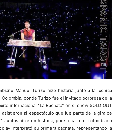
biano Manuel Turizo hizo historia junto a la icónica
 Colombia, donde Turizo fue el invitado sorpresa de la
 éxito internacional “La Bachata” en el show SOLD OUT
 asistieron al espectáculo que fue parte de la gira de
. Juntos hicieron historia, por su parte el colombiano
dplay interpretó su primera bachata, representando la