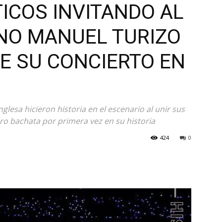
TICOS INVITANDO AL
NO MANUEL TURIZO
E SU CONCIERTO EN
nglesa hicieron historia en el escenario al unir sus
ro bachata por primera vez en su historia
424
0