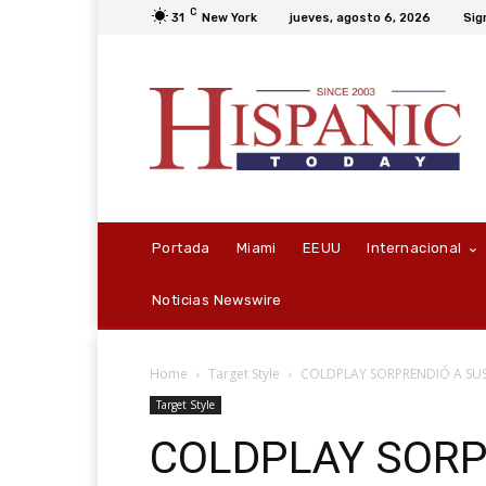
C
31
New York
jueves, agosto 6, 2026
Sig
Portada
Miami
EEUU
Internacional
Noticias Newswire
Home
Target Style
COLDPLAY SORPRENDIÓ A SUS
Target Style
COLDPLAY SORP