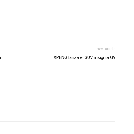
Next article
n
XPENG lanza el SUV insignia G9