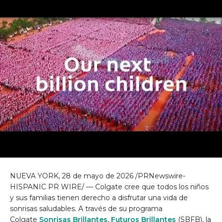
NUEVA YORK
,
28 de mayo de 2026
/PRNewswire-
HISPANIC PR WIRE/ — Colgate cree que todos los niños
y sus familias tienen derecho a disfrutar una vida de
sonrisas saludables. A través de su programa
Colgate
Sonrisas Brillantes, Futuros Brillantes
(SBFB), la