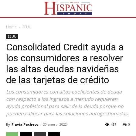
Home
EEUU
EEUU
Consolidated Credit ayuda a
los consumidores a resolver
las altas deudas navideñas
de las tarjetas de crédito
Los consumidores con altos coeficientes de deuda
con respecto a los ingresos a menudo requieren
ayuda profesional para salir de la deuda porque no
pueden calificar para las soluciones autogestionadas.
By
Flavia Pacheco
-
20 enero, 2022
497
0