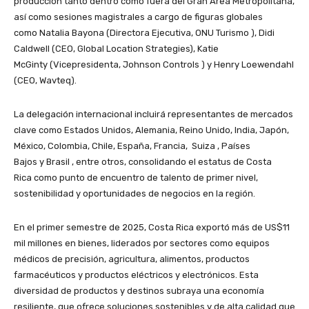
producción tanto dentro como fuera del Gran Área Metropolitana,
así como sesiones magistrales a cargo de figuras globales
como
Natalia Bayona
(Directora Ejecutiva,
ONU Turismo
),
Didi
Caldwell
(CEO, Global Location Strategies),
Katie
McGinty
(Vicepresidenta,
Johnson Controls
) y Henry Loewendahl
(CEO, Wavteq).
La delegación internacional incluirá representantes de mercados
clave como
Estados Unidos
,
Alemania
,
Reino Unido, India, Japón,
México, Colombia, Chile, España, Francia,
Suiza
,
Países
Bajos
y
Brasil
, entre otros, consolidando el estatus
de Costa
Rica
como punto de encuentro de talento de primer nivel,
sostenibilidad y oportunidades de negocios en la región.
En el primer semestre de 2025,
Costa Rica
exportó más de
US$11
mil millones
en bienes, liderados por sectores como equipos
médicos de precisión, agricultura, alimentos, productos
farmacéuticos y productos eléctricos y electrónicos. Esta
diversidad de productos y destinos subraya una economía
resiliente, que ofrece soluciones sostenibles y de alta calidad que