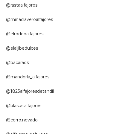
@rastaalfajores
@minaclaveroalfajores
@elrodeoalfajores
@elaljibedulces
@bacaraok
@mandorla_alfajores
@1823alfajoresdetandil
@blasus.alfajores
@cerro.nevado