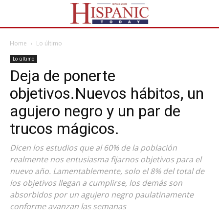
Home
Lo último
Lo último
Deja de ponerte
objetivos.Nuevos hábitos, un
agujero negro y un par de
trucos mágicos.
Dicen los estudios que al 60% de la población
realmente nos entusiasma fijarnos objetivos para el
nuevo año. Lamentablemente, solo el 8% del total de
los objetivos llegan a cumplirse, los demás son
absorbidos por un agujero negro paulatinamente
conforme avanzan las semanas