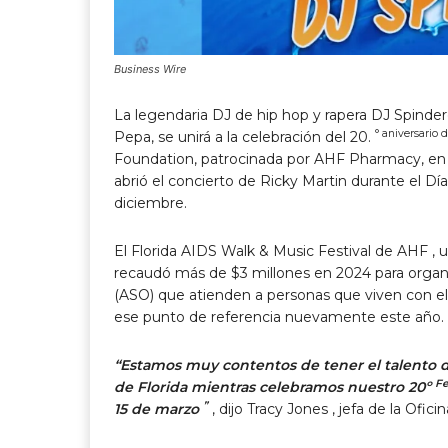
Business Wire
La legendaria DJ de hip hop y rapera DJ Spindere
° aniversario 
Pepa, se unirá a la celebración del 20.
Foundation,
patrocinada por AHF Pharmacy, en 
abrió el concierto de Ricky Martin durante el 
diciembre.
El Florida AIDS Walk & Music Festival
de AHF , u
recaudó más de $3 millones en 2024 para organiz
(ASO) que atienden a personas que viven con el 
ese punto de referencia nuevamente este año.
“Estamos muy contentos de tener el talento d
Fe
de Florida mientras celebramos nuestro 20º
”
15 de marzo
, dijo
Tracy Jones
, jefa de la Ofici