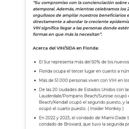
“Su compromiso con la concienciación sobre el
atemporal. Además, mientras celebramos los 2
orgullosos de ampliar nuestros beneficiarios 
directamente a abordar la creciente epidemia
VIH significa llegar a las personas donde esté
formas en que más la necesitan”.
Acerca del VIH/SIDA en Florida:
El Sur representa más del 50% de los nuevos
Florida ocupa el tercer lugar en cuanto a nú
Más de 51.000 personas viven con VIH en l
De las 20 ciudades de Estados Unidos con las
Lauderdale/Pompano Beach/Sunrise ocupó el
Beach/Kendall ocupó el segundo puesto, y 
ocupó el cuarto puesto. (
Insider Monkey
)
En 2022 y 2023, el condado de Miami-Dade tuv
condado de Broward, que tuvo la segunda pr