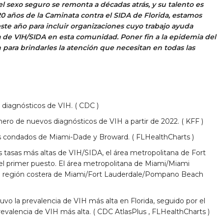
 sexo seguro se remonta a décadas atrás, y su talento es
0 años de la Caminata contra el SIDA de Florida, estamos
este año para incluir organizaciones cuyo trabajo ayuda
 de VIH/SIDA en esta comunidad. Poner fin a la epidemia del
n para brindarles la atención que necesitan en todas las
 diagnósticos de VIH. (
CDC
)
mero de nuevos diagnósticos de VIH a partir de 2022. (
KFF
)
os condados de Miami-Dade y Broward. (
FLHealthCharts
)
 tasas más altas de VIH/SIDA, el área metropolitana de Fort
 primer puesto. El área metropolitana de Miami/Miami
la región costera de Miami/Fort Lauderdale/Pompano Beach
o la prevalencia de VIH más alta en Florida, seguido por el
evalencia de VIH más alta. (
CDC AtlasPlus
,
FLHealthCharts
)