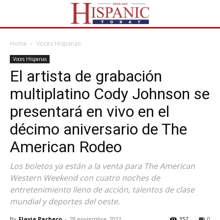
Home
Voces Hispanas
Voces Hispanas
El artista de grabación
multiplatino Cody Johnson se
presentará en vivo en el
décimo aniversario de The
American Rodeo
Los boletos ya están a la venta para The American
Western Weekend con cuatro noches de
entretenimiento lleno de acción, talentos de clase
mundial y deportes del oeste.
By
Flavia Pacheco
-
28 noviembre, 2022
357
0