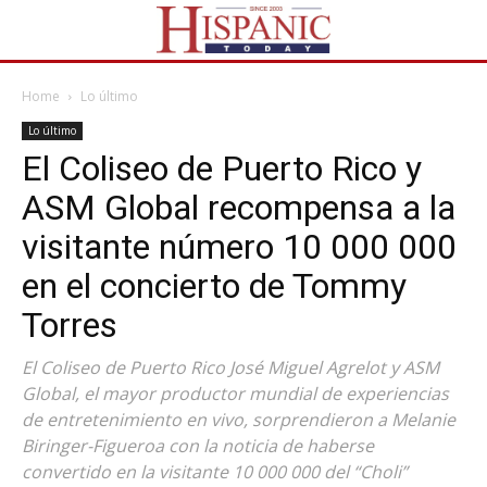
Home
Lo último
Lo último
El Coliseo de Puerto Rico y
ASM Global recompensa a la
visitante número 10 000 000
en el concierto de Tommy
Torres
El Coliseo de Puerto Rico José Miguel Agrelot y ASM
Global, el mayor productor mundial de experiencias
de entretenimiento en vivo, sorprendieron a Melanie
Biringer-Figueroa con la noticia de haberse
convertido en la visitante 10 000 000 del “Choli”