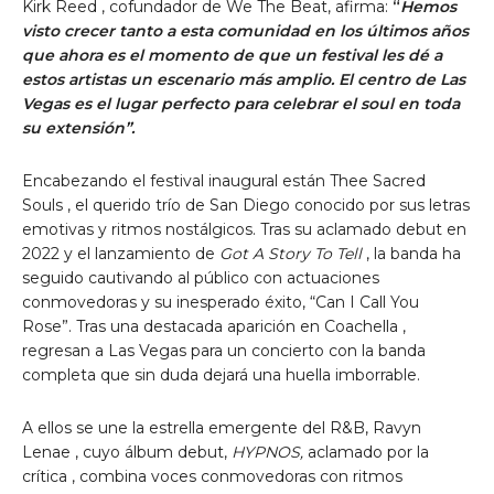
Kirk Reed
, cofundador de We The Beat, afirma:
“
Hemos
visto crecer tanto a esta comunidad en los últimos años
que ahora es el momento de que un festival les dé a
estos artistas un escenario más amplio.
El centro de Las
Vegas
es el lugar perfecto para celebrar el soul en toda
su extensión”.
Encabezando el festival inaugural están
Thee Sacred
Souls , el querido trío
de San Diego
conocido por sus letras
emotivas y ritmos nostálgicos. Tras su aclamado debut en
2022 y el lanzamiento de
Got A Story To Tell
, la banda ha
seguido cautivando al público con actuaciones
conmovedoras y su inesperado éxito, “Can I Call You
Rose”.
Tras una destacada aparición
en Coachella
,
regresan a Las Vegas para un concierto con la banda
completa que sin duda dejará una huella imborrable.
A ellos se une la estrella emergente del R&B,
Ravyn
Lenae
, cuyo álbum debut,
HYPNOS,
aclamado por la
crítica , combina voces conmovedoras con ritmos