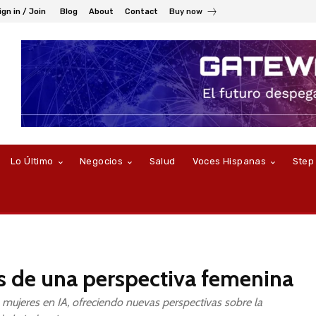
ign in / Join
Blog
About
Contact
Buy now
Lo Último
Negocios
Salud
Voces Hispanas
Step
vés de una perspectiva femenina
 mujeres en IA, ofreciendo nuevas perspectivas sobre la