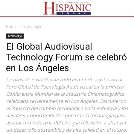
Home
Tecnología
Tecnología
El Global Audiovisual
Technology Forum se celebró
en Los Ángeles
Cientos de invitados de todo el mundo asistieron al
Foro Global de Tecnología Audiovisual en la primera
Conferencia Mundial de la Industria Cinematográfica
celebrada recientemente en Los Ángeles. Discutieron
el impacto del cambio tecnológico en la industria y los
desafíos y oportunidades que trae la tecnología para
ayudar a la industria del cine y la televisión a alcanzar
un desarrollo sostenible y de alta calidad en el futuro.