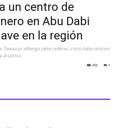
a un centro de
onero en Abu Dabi
lave en la región
e Tawazun alberga siete talleres, cinco laboratorios
y acústica
456
0