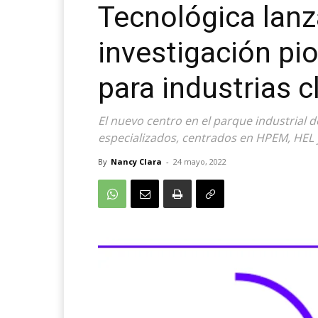
Tecnológica lanz
investigación pi
para industrias c
El nuevo centro en el parque industrial d
especializados, centrados en HPEM, HEL 
By
Nancy Clara
-
24 mayo, 2022