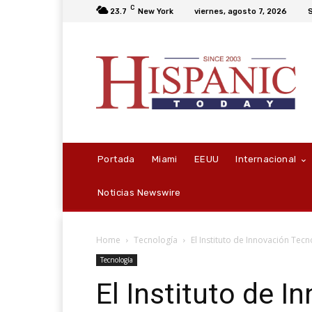
C
23.7
New York
viernes, agosto 7, 2026
S
Portada
Miami
EEUU
Internacional
Noticias Newswire
Home
Tecnología
El Instituto de Innovación Tecn
Tecnología
El Instituto de I