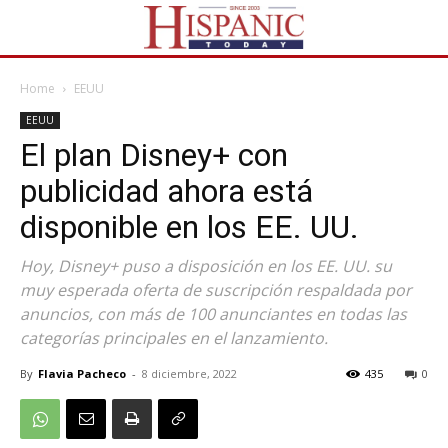
Home
EEUU
EEUU
El plan Disney+ con
publicidad ahora está
disponible en los EE. UU.
Hoy, Disney+ puso a disposición en los EE. UU. su
muy esperada oferta de suscripción respaldada por
anuncios, con más de 100 anunciantes en todas las
categorías principales en el lanzamiento.
By
Flavia Pacheco
-
8 diciembre, 2022
435
0