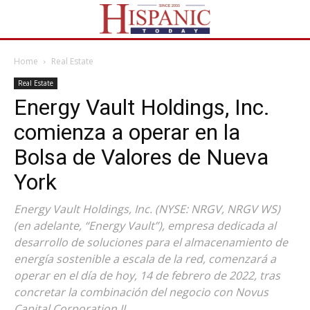
Home
Real Estate
Real Estate
Energy Vault Holdings, Inc.
comienza a operar en la
Bolsa de Valores de Nueva
York
Energy Vault Holdings, Inc. (NYSE: NRGV, NRGV WS)
(en adelante, “Energy Vault”), empresa dedicada al
desarrollo de soluciones para el almacenamiento de
energía sostenible a escala de la red, comenzará a
operar en el día de hoy, 14 de febrero de 2022, tras
concretar la combinación del negocio con Novus
Capital Corporation II.