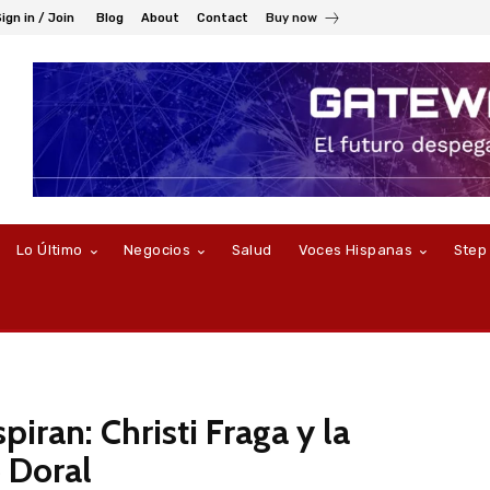
ign in / Join
Blog
About
Contact
Buy now
Lo Último
Negocios
Salud
Voces Hispanas
Step
iran: Christi Fraga y la
 Doral