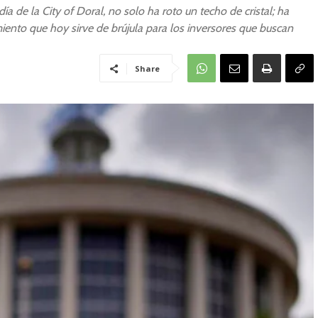
día de la City of Doral, no solo ha roto un techo de cristal; ha
iento que hoy sirve de brújula para los inversores que buscan
Share