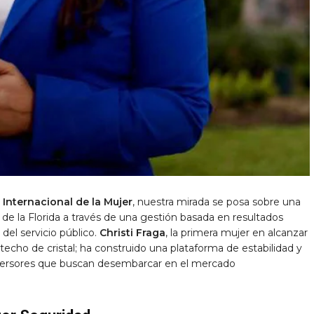
 Internacional de la Mujer
, nuestra mirada se posa sobre una
ur de la Florida a través de una gestión basada en resultados
 del servicio público.
Christi Fraga
, la primera mujer en alcanzar
 techo de cristal; ha construido una plataforma de estabilidad y
inversores que buscan desembarcar en el mercado