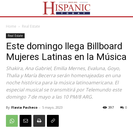
Home
Real Estate
Real Estate
Este domingo llega Billboard
Mujeres Latinas en la Música
Shakira, Ana Gabriel, Emilia Mernes, Evaluna, Goyo,
Thalia y María Becerra serán homenajeadas en una
noche histórica para la música latinoamericana. El
especial musical se transmitirá por Telemundo este
domingo 7 de mayo a las 10 PM/8 ARG.
By
Flavia Pacheco
-
5 mayo, 2023
397
0