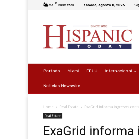
C
23
New York
sábado, agosto 8, 2026
Si
Portada
Miami
EEUU
Internacional
Noticias Newswire
Home
Real Estate
ExaGrid informa ingresos conta
Real Estate
ExaGrid informa 