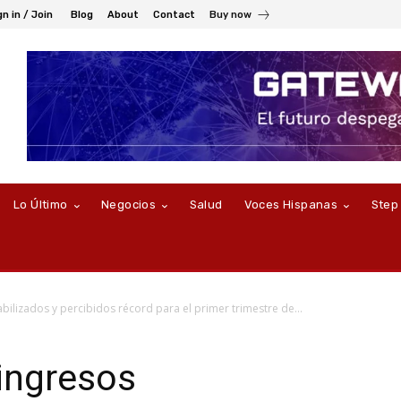
gn in / Join
Blog
About
Contact
Buy now
Lo Último
Negocios
Salud
Voces Hispanas
Step
bilizados y percibidos récord para el primer trimestre de...
ingresos