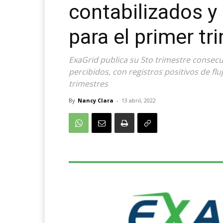
contabilizados y
para el primer t
ExaGrid publica su 5to trimestre consecu
percibidos, con registros positivos de flu
trimestres
By
Nancy Clara
-
13 abril, 2022