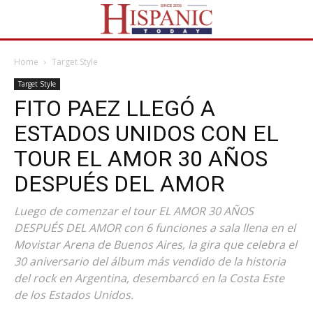
Home
Target Style
Target Style
FITO PAEZ LLEGÓ A
ESTADOS UNIDOS CON EL
TOUR EL AMOR 30 AÑOS
DESPUÉS DEL AMOR
Luego de comenzar el tour EL AMOR 30 AÑOS
DESPUÉS DEL AMOR con 6 funciones a sala llena en el
Movistar Arena de Buenos Aires, la gira que celebra el
30 aniversario del álbum más vendido de la historia
del rock en Argentina, desembarcó en la Costa Este
de los Estados Unidos.