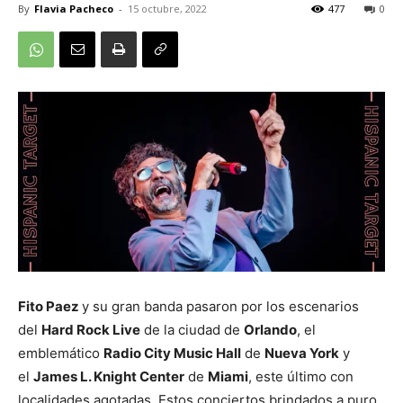
By
Flavia Pacheco
-
15 octubre, 2022
477
0
Fito Paez
y su gran banda pasaron por los escenarios
del
Hard Rock Live
de la ciudad de
Orlando
, el
emblemático
Radio City Music Hall
de
Nueva York
y
el
James L. Knight Center
de
Miami
, este último con
localidades agotadas. Estos conciertos brindados a puro