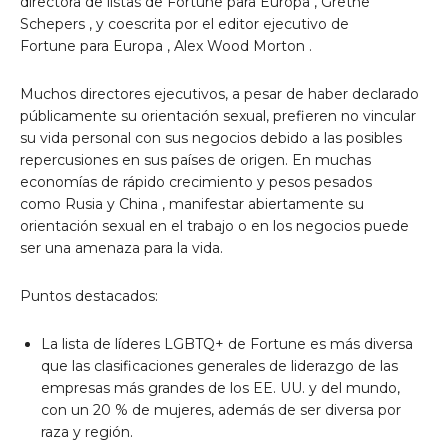
directora de listas de Fortune
para Europa
,
Grethe
Schepers
, y coescrita por el editor ejecutivo de
Fortune
para Europa
,
Alex Wood Morton
.
Muchos directores ejecutivos, a pesar de haber declarado
públicamente su orientación sexual, prefieren no vincular
su vida personal con sus negocios debido a las posibles
repercusiones en sus países de origen. En muchas
economías de rápido crecimiento y pesos pesados ​​
como
Rusia
y
China
, manifestar abiertamente su
orientación sexual en el trabajo o en los negocios puede
ser una amenaza para la vida.
Puntos destacados:
La lista de líderes LGBTQ+ de Fortune es más diversa
que las clasificaciones generales de liderazgo de las
empresas más grandes de los EE. UU. y del mundo,
con un 20 % de mujeres, además de ser diversa por
raza y región.