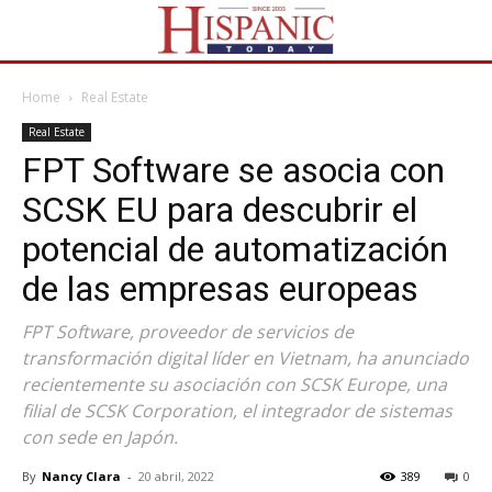
Home
Real Estate
Real Estate
FPT Software se asocia con
SCSK EU para descubrir el
potencial de automatización
de las empresas europeas
FPT Software, proveedor de servicios de
transformación digital líder en Vietnam, ha anunciado
recientemente su asociación con SCSK Europe, una
filial de SCSK Corporation, el integrador de sistemas
con sede en Japón.
By
Nancy Clara
-
20 abril, 2022
389
0