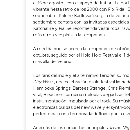
el
15 de agosto
, con el apoyo de Iration. La noc
vibrante fiesta retro de los 2000 con
Flo Rida
, 
septiembre, Kolohe Kai llevará su gira de vera
septiembre
contará con las invitadas especial
Katchafire y Fia. Se recomienda vestir ropa hawa
más ritmo y espíritu a la temporada.
A medida que se acerca la temporada de otoño,
octubre, seguido por el Holo Holo Festival el
1 
más allá del verano.
Los fans del indie y el alternativo tendrán su 
City West
, una celebración estilo festival liderad
Hemlocke Springs, Bartees Strange,
Chris Flem
vital, Bleachers combina melodías pegadizas, letr
instrumentación impulsada por el rock. Su música 
electrónicas pulidas del new wave y el synth-pop,
perfecto para una temporada definida por la div
Además de los conciertos principales,
Irvine Ni