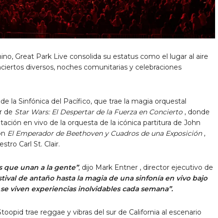
no, Great Park Live consolida su estatus como
el lugar al aire
ciertos diversos, noches comunitarias y celebraciones
 la Sinfónica del Pacífico, que trae la magia orquestal
ar de
Star Wars: El Despertar de la Fuerza en Concierto
, donde
tación en vivo de la orquesta de la icónica partitura
de John
on
El Emperador de Beethoven y Cuadros de una Exposición
,
stro Carl St. Clair.
 que unan a la gente”
, dijo
Mark Entner
, director ejecutivo de
ival de antaño hasta la magia de una sinfonía en vivo bajo
e se viven experiencias inolvidables cada semana”.
toopid trae reggae y vibras del sur de California al escenario