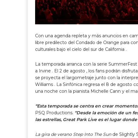
Con una agenda repleta y más anuncios en cami
libre predilecto del Condado de Orange
para con
culturales bajo el
cielo del sur de California
.
La temporada arranca con la serie SummerFest de
a
Irvine
. El
2 de agosto
, los fans podrán disfrut
se proyecta el largometraje junto con la interpre
Williams
. La Sinfónica regresa el
8 de agosto
c
una noche con la pianista
Michelle Cann
y el mae
“Esta temporada se centra en crear momentos
PSQ Productions.
“Desde la emoción de un fest
las estrellas, Great Park Live es el lugar dond
La gira de verano Step Into The Sun
de Slightly S