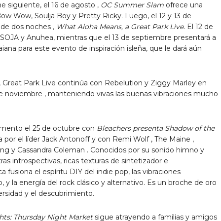
he siguiente,
el 16 de agosto
,
OC Summer Slam
ofrece una
Bow Wow, Soulja Boy y Pretty Ricky. Luego, el
12
y 13 de
no de dos noches
, What Aloha Means, a Great Park Live.
El 12 de
es SOJA y Anuhea, mientras que
el 13 de septiembre
presentará a
iana para este evento de inspiración isleña, que le dará aún
 Great Park Live continúa con Rebelution y
Ziggy Marley
en
de noviembre
, manteniendo vivas las buenas vibraciones mucho
momento el
25 de octubre
con
Bleachers presenta Shadow of the
a por el líder
Jack Antonoff
y con
Remi Wolf
, The
Maine
,
ing
y
Cassandra Coleman
. Conocidos por su sonido himno y
as introspectivas, ricas texturas de sintetizador e
fusiona el espíritu DIY del indie pop, las vibraciones
 y la energía del rock clásico y alternativo. Es un broche de oro
ersidad y el descubrimiento.
ghts: Thursday Night Market
sigue atrayendo a familias y amigos