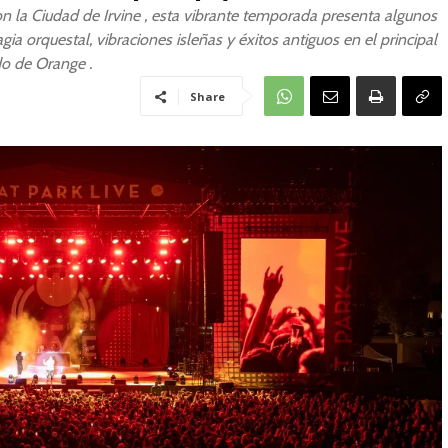
 la Ciudad de Irvine , esta vibrante temporada presenta algunos
a orquestal, vibraciones isleñas y éxitos antiguos en el principal
do de Orange .
Share