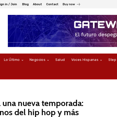
ign in / Join
Blog
About
Contact
Buy now
Lo Último
Negocios
Salud
Voces Hispanas
Step
ta una nueva temporada:
onos del hip hop y más