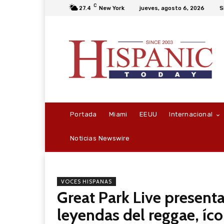
C
27.4
New York
jueves, agosto 6, 2026
S
Portada
Miami
EEUU
Internacional
Noticias Newswire
VOCES HISPANAS
Great Park Live presen
leyendas del reggae, íc