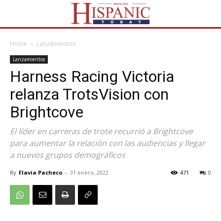
Home
Lanzamientos
Lanzamientos
Harness Racing Victoria
relanza TrotsVision con
Brightcove
El líder en carreras de trote recurrió a Brightcove
para aumentar la relación con las audiencias y llegar
a nuevos grupos demográficos
By
Flavia Pacheco
-
31 enero, 2022
471
0