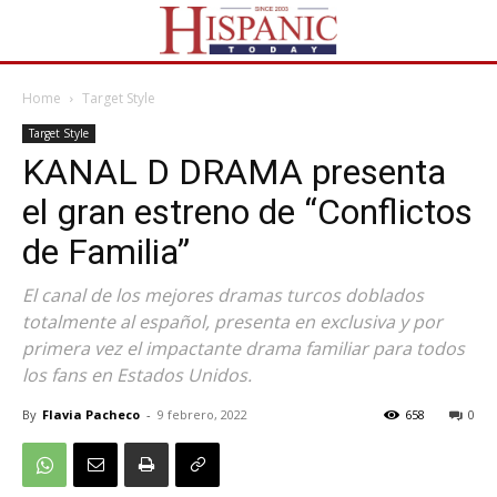
Home
Target Style
Target Style
KANAL D DRAMA presenta
el gran estreno de “Conflictos
de Familia”
El canal de los mejores dramas turcos doblados
totalmente al español, presenta en exclusiva y por
primera vez el impactante drama familiar para todos
los fans en Estados Unidos.
By
Flavia Pacheco
-
9 febrero, 2022
658
0