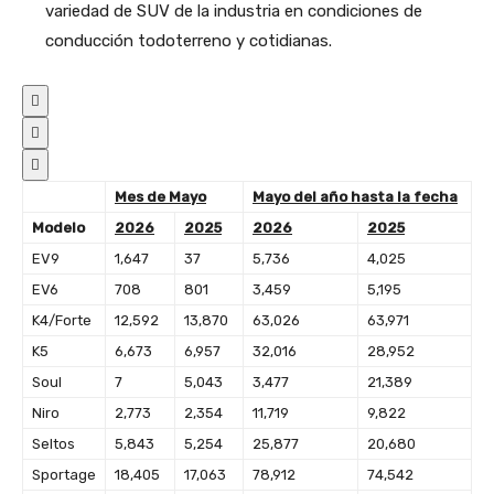
variedad de SUV de la industria en condiciones de
conducción todoterreno y cotidianas.



Mes de Mayo
Mayo del año hasta la fecha
Modelo
2026
2025
2026
2025
EV9
1,647
37
5,736
4,025
EV6
708
801
3,459
5,195
K4/Forte
12,592
13,870
63,026
63,971
K5
6,673
6,957
32,016
28,952
Soul
7
5,043
3,477
21,389
Niro
2,773
2,354
11,719
9,822
Seltos
5,843
5,254
25,877
20,680
Sportage
18,405
17,063
78,912
74,542