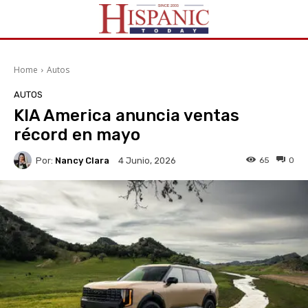
Home
Autos
AUTOS
KIA America anuncia ventas
récord en mayo
Por:
Nancy Clara
65
0
4 Junio, 2026