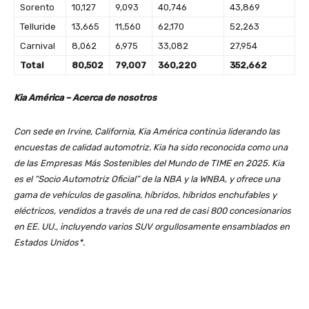
Sorento
10,127
9,093
40,746
43,869
Telluride
13,665
11,560
62,170
52,263
Carnival
8,062
6,975
33,082
27,954
Total
80,502
79,007
360,220
352,662
Kia América – Acerca de nosotros
Con sede en Irvine, California, Kia América continúa liderando las
encuestas de calidad automotriz. Kia ha sido reconocida como una
de las Empresas Más Sostenibles del Mundo de TIME en 2025. Kia
es el “Socio Automotriz Oficial” de la NBA y la WNBA, y ofrece una
gama de vehículos de gasolina, híbridos, híbridos enchufables y
eléctricos, vendidos a través de una red de casi 800 concesionarios
en EE. UU., incluyendo varios SUV orgullosamente ensamblados en
Estados Unidos*.