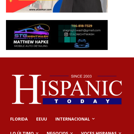
FLORIDA
EEUU
INTERNACIONAL
LO ÚLTIMO
NEGOCIOS
VOCES HISPANAS