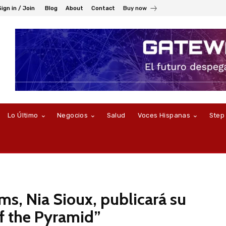
Sign in / Join
Blog
About
Contact
Buy now
Lo Último
Negocios
Salud
Voces Hispanas
Step
ms, Nia Sioux, publicará su
of the Pyramid”