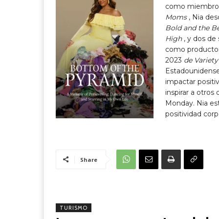
como miembro de
Moms
, Nia de
Bold and the Be
High
, y dos de
como productora
2023
de Variety
Estadounidense,
impactar positi
inspirar a otros
Monday. Nia est
positividad corpor
Share