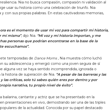
resiliencia. Nia no busca compasión, compasión ni validación al
lige usar su historia como una celebración de triunfo. Nia
 y con sus propias palabras. En estas cautivadoras memorias,
ra es el momento de usar mi voz para compartir mi historia,
por mí misma”
, dijo Nia.
“Mi voz y mi historia importan, y me
as personas que podrían encontrarse en la base de la
 te escuchamos”.
siete temporadas de
Dance Moms
, Nia muestra cómo luchó
on su adolescencia y emergió como una joven segura de sí
ue alguna vez se haya sentido incomprendida, ignorada o
n la historia de superación de Nia.
“A pesar de las barreras y las
y las críticas, solo tú sabes quién eres por dentro y por
ropia narrativa, tu propio nivel de éxito”.
 bailarina, cantante y actriz que se ha presentado en la
y en presentaciones en vivo, demostrando ser una de las triples
pulares de la actualidad. Conocida por su papel destacado