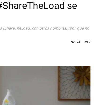
#ShareTheLoad se
ga (ShareTheLoad) con otros hombres, ¿por qué no
492
0