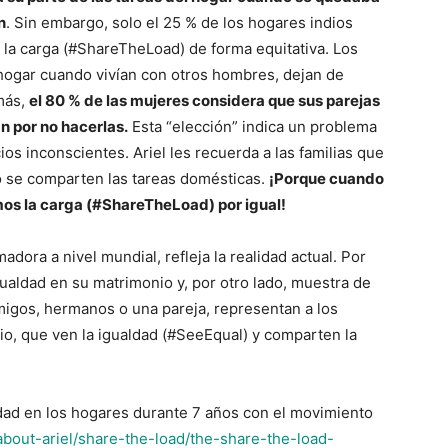
n
. Sin embargo, solo el 25 % de los hogares indios
 la carga (#ShareTheLoad)
de forma equitativa
. Los
hogar cuando vivían con otros hombres, dejan de
más,
el 80 % de las mujeres considera que sus parejas
n por no hacerlas.
Esta “elección” indica un problema
os inconscientes. Ariel les recuerda a las familias que
do se comparten las tareas domésticas.
¡Porque cuando
os la carga (#ShareTheLoad) por igual!
adora a nivel mundial, refleja la realidad actual. Por
gualdad en su matrimonio y, por otro lado, muestra de
igos, hermanos o una pareja, representan a los
o, que ven la igualdad (#SeeEqual) y comparten la
ldad en los hogares durante 7 años con el movimiento
/about-ariel/share-the-load/the-share-the-load-