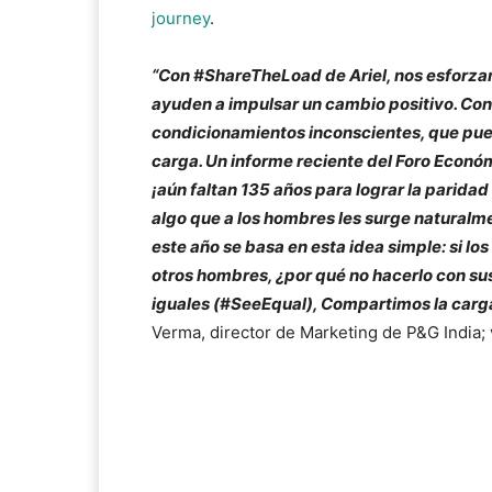
journey
.
“Con #ShareTheLoad de Ariel, nos esforza
ayuden a impulsar un cambio positivo. Co
condicionamientos inconscientes, que pu
carga. Un informe reciente del Foro Económ
¡aún faltan 135 años para lograr la parid
algo que a los hombres les surge naturalm
este año se basa en esta idea simple: si l
otros hombres, ¿por qué no hacerlo con 
iguales (#SeeEqual), Compartimos la carg
Verma, director de Marketing de P&G India;