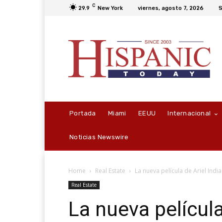
C
29.9
New York
viernes, agosto 7, 2026
S
Portada
Miami
EEUU
Internacional
Noticias Newswire
Home
Real Estate
La nueva película de Ariel Ind
Real Estate
La nueva película