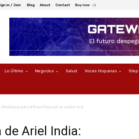
ign in / Join
Blog
About
Contact
Buy now
Lo Último
Negocios
Salud
Voces Hispanas
Step
ia: #SeeEqual para #ShareTheLoad se vuelve viral
 de Ariel India: