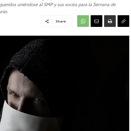
queridos uniéndose al SMP y sus socios para la Semana de
unio.
Share