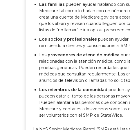
Las familias
pueden ayudar hablando con sus
Medicare tal como lo harían con un número d
crear una cuenta de Medicare.gov para acced
que los abran y revisen cuando lleguen por 
listas de “no llamar” e ir a optoutprescreen.c
Los socios y profesionales
pueden ayudar c
remitiendo a clientes y consumidores al SMP
Los
proveedores de atención médica
puede
relacionadas con la atención médica, como 
pruebas genéticas. Pueden recordarles que los
médicos que consultan regularmente. Los ar
anuncios de televisión o llamadas no solicitad
Los miembros de la comunidad
pueden ayu
pueden estar al tanto de las personas mayor
Pueden alentar a las personas que conocen a
Medicare y contarles a los vecinos sobre las
ser voluntarios con el SMP de StateWide.
La NYS Senior Medicare Patrol (SMP) está lista 