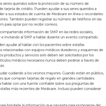
 seres queridos sobre la protección de su número de
e tarjeta de crédito. Pueden ayudar a sus seres queridos a
er a sus estados de cuenta de Medicare en línea o recordarles
correo. También pueden registrar su número de teléfono en las
om para optar por no recibir correos.
ompartiendo información de SMP en las redes sociales,
 e invitando al SMP a hablar durante un evento compartido.
n ayudar al hablar con los pacientes sobre estafas
las relacionadas con equipos médicos duraderos y esquemas de
 productos y servicios solo deben ser solicitados por los
tículos médicos necesarios nunca deben pedirse a través de
as.
dar cuidando a los vecinos mayores. Cuando están en público,
es que compran tarjetas de regalo en grandes cantidades.
 hablar con una fuente confiable sobre sus preguntas de
 estafas más recientes de Medicare. Incluso pueden considerar
para brindarle la información que necesita para protegerse del