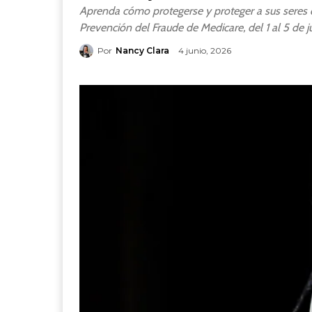
Aprenda cómo protegerse y proteger a sus seres 
Prevención del Fraude de Medicare, del 1 al 5 de j
Por
Nancy Clara
4 junio, 2026