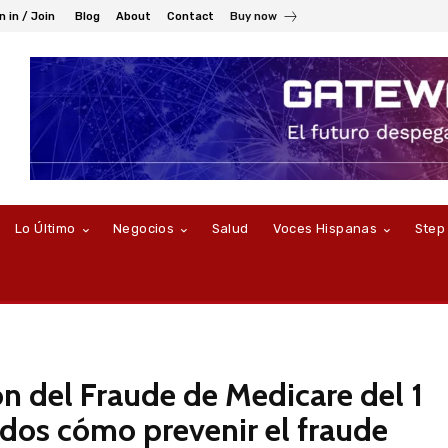
n in / Join
Blog
About
Contact
Buy now
Lo Último
Negocios
Salud
Voces Hispanas
Step
n del Fraude de Medicare del 1
odos cómo prevenir el fraude