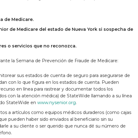
ta de Medicare.
nior de Medicare del estado de Nueva York si sospecha de
s o servicios que no reconozca.
 Durante la Semana de Prevención de Fraude de Medicare:
torear sus estados de cuenta de seguro para asegurarse de
cidan con lo que figura en los estados de cuenta. Pueden
recurso en línea para rastrear y documentar todos los
ados con la atención médica) de StateWide llamando a su línea
ando StateWide en
www.nysenior.org
.
ntos a artículos como equipos médicos duraderos (como cajas
 que pueden haber sido enviados al beneficiario sin su
arle a su cliente o ser querido que nunca dé su número de
éfono.