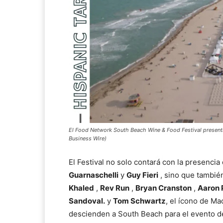
El Food Network South Beach Wine & Food Festival presenta
Business Wire)
El Festival no solo contará con la presenci
Guarnaschelli
y
Guy Fieri
, sino que tambié
Khaled
,
Rev Run
,
Bryan Cranston
,
Aaron 
Sandoval.
y
Tom Schwartz
, el ícono de M
descienden a South Beach para el evento de