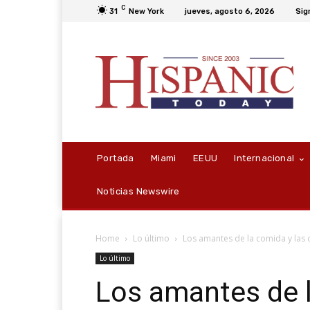
C
31
New York
jueves, agosto 6, 2026
Sig
Portada
Miami
EEUU
Internacional
Noticias Newswire
Home
Lo último
Los amantes de la comida y las 
Lo último
Los amantes de l