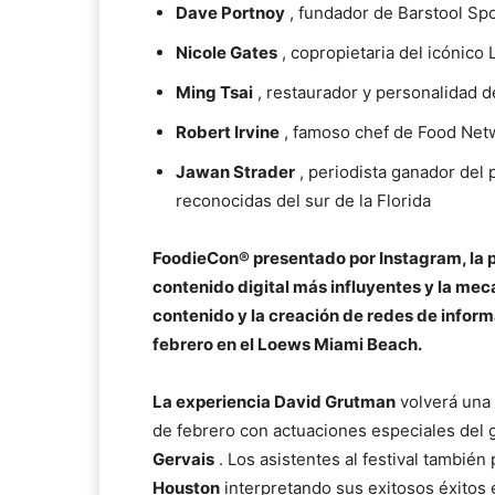
Dave Portnoy
, fundador de Barstool Sp
Nicole Gates
, copropietaria del icónico
Ming Tsai
, restaurador y personalidad d
Robert Irvine
, famoso chef de Food Net
Jawan Strader
, periodista ganador del 
reconocidas del sur de la Florida
FoodieCon® presentado por Instagram, la p
contenido digital más influyentes y la meca
contenido y la creación de redes de inform
febrero en el Loews Miami Beach.
La experiencia David Grutman
volverá una 
de febrero con actuaciones especiales de
Gervais
. Los asistentes al festival
también 
Houston
interpretando sus exitosos éxitos 