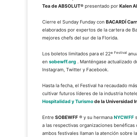
Tea de ABSOLUT®
presentado por
Kalen A
Cierre el Sunday Funday con
BACARDĺ Carn
elaborados por expertos de la cartera de B
mejores chefs del sur de la Florida.
Festival
Los boletos limitados para el 22º
anua
en
sobewff.org
. Manténgase actualizado d
Instagram, Twitter y Facebook.
Hasta la fecha, el Festival ha recaudado má
cultivar futuros líderes de la industria hotel
Hospitalidad y Turismo
de la Universidad I
Entre
SOBEWFF
® y su hermana
NYCWFF
s
a las respectivas organizaciones benéficas 
ambos festivales llaman la atención sobre l