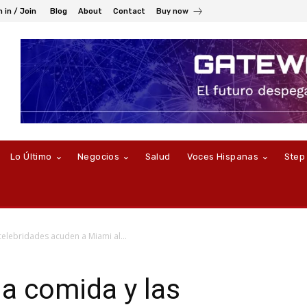
n in / Join
Blog
About
Contact
Buy now
Lo Último
Negocios
Salud
Voces Hispanas
Step
celebridades acuden a Miami al...
a comida y las