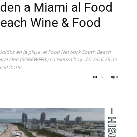
den a Miami al Food
each Wine & Food
Unidos en la playa, el Food Network South Beach
ital One (SOBEWFF®) comienza hoy, del 23 al 26 de
 la fecha.
356
0