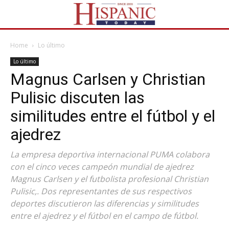
Home
Lo último
Lo último
Magnus Carlsen y Christian
Pulisic discuten las
similitudes entre el fútbol y el
ajedrez
La empresa deportiva internacional PUMA colabora
con el cinco veces campeón mundial de ajedrez
Magnus Carlsen y el futbolista profesional Christian
Pulisic,. Dos representantes de sus respectivos
deportes discutieron las diferencias y similitudes
entre el ajedrez y el fútbol en el campo de fútbol.