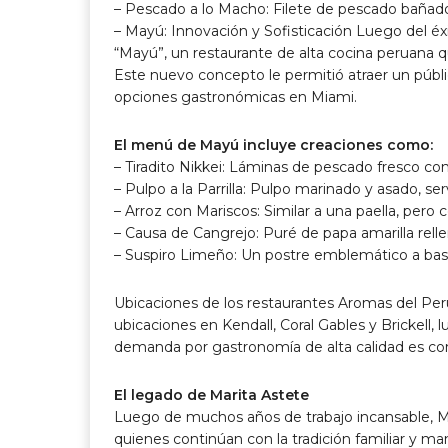
– Pescado a lo Macho: Filete de pescado bañado
– Mayú: Innovación y Sofisticación Luego del éx
“Mayú”, un restaurante de alta cocina peruana q
Este nuevo concepto le permitió atraer un públ
opciones gastronómicas en Miami.
El menú de Mayú incluye creaciones como:
– Tiradito Nikkei: Láminas de pescado fresco con 
– Pulpo a la Parrilla: Pulpo marinado y asado, se
– Arroz con Mariscos: Similar a una paella, pero
– Causa de Cangrejo: Puré de papa amarilla rell
– Suspiro Limeño: Un postre emblemático a ba
Ubicaciones de los restaurantes Aromas del Pe
ubicaciones en Kendall, Coral Gables y Brickell,
demanda por gastronomía de alta calidad es co
El legado de Marita Astete
Luego de muchos años de trabajo incansable, Ma
quienes continúan con la tradición familiar y 