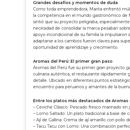
Grandes desafíos y momentos de duda
Como toda emprendedora, Marita enfrentó múltip
la competencia en el mundo gastronómico de Mi
sintió que su proyecto peligraba, especialmente 
necesidad de consolidar la marca pesaban sobre
apoyo incondicional de su familia la impulsaron 
adaptarse a los cambios fueron claves para sup
oportunidad de aprendizaje y crecimiento.
Aromas del Perú: El primer gran paso
Aromas del Perú fue su primer gran proyecto g
culinaria auténtica, el restaurante rápidamente 
detalle. Ubicado en diferentes puntos estratégi
encuentro para peruanos y amantes de la buen
Entre los platos más destacados de Aromas d
– Ceviche Clásico: Pescado fresco marinado en ju
– Lomo Saltado: Un plato tradicional a base de c
– Ají de Gallina: Crema de ají amarillo con pollo
– Tacu Tacu con Lomo: Una combinación perfecta 