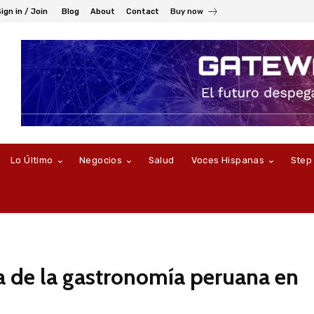
ign in / Join
Blog
About
Contact
Buy now
Lo Último
Negocios
Salud
Voces Hispanas
Step
ra de la gastronomía peruana en