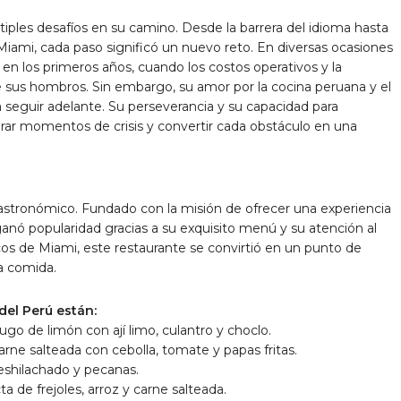
les desafíos en su camino. Desde la barrera del idioma hasta
ami, cada paso significó un nuevo reto. En diversas ocasiones
en los primeros años, cuando los costos operativos y la
 sus hombros. Sin embargo, su amor por la cocina peruana y el
a seguir adelante. Su perseverancia y su capacidad para
erar momentos de crisis y convertir cada obstáculo en una
astronómico. Fundado con la misión de ofrecer una experiencia
ganó popularidad gracias a su exquisito menú y su atención al
cos de Miami, este restaurante se convirtió en un punto de
a comida.
el Perú están:
go de limón con ají limo, culantro y choclo.
arne salteada con cebolla, tomate y papas fritas.
 deshilachado y pecanas.
de frejoles, arroz y carne salteada.