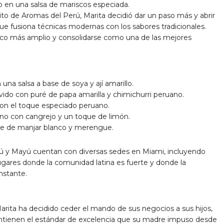
 en una salsa de mariscos especiada.
ito de Aromas del Perú, Marita decidió dar un paso más y abrir
ue fusiona técnicas modernas con los sabores tradicionales.
ico más amplio y consolidarse como una de las mejores
una salsa a base de soya y ají amarillo.
rvido con puré de papa amarilla y chimichurri peruano.
 con el toque especiado peruano.
eno con cangrejo y un toque de limón.
se de manjar blanco y merengue.
rú y Mayú cuentan con diversas sedes en Miami, incluyendo
 lugares donde la comunidad latina es fuerte y donde la
nstante.
rita ha decidido ceder el mando de sus negocios a sus hijos,
mantienen el estándar de excelencia que su madre impuso desde