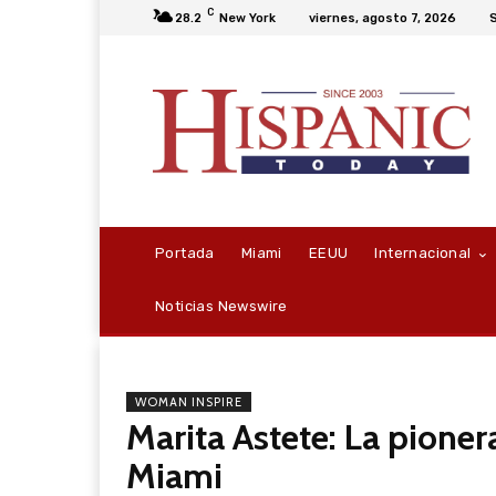
C
28.2
New York
viernes, agosto 7, 2026
S
Portada
Miami
EEUU
Internacional
Noticias Newswire
WOMAN INSPIRE
Marita Astete: La pione
Miami