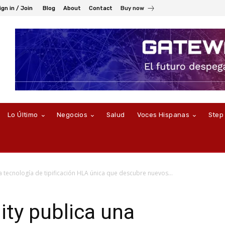
ign in / Join
Blog
About
Contact
Buy now
Lo Último
Negocios
Salud
Voces Hispanas
Step
tecnología de tipificación HLA única que descubre nuevos...
y publica una