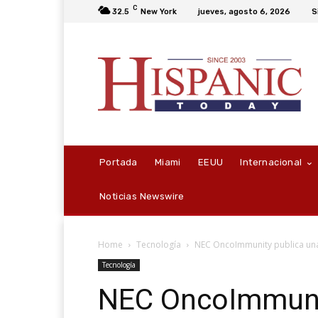
C
32.5
New York
jueves, agosto 6, 2026
S
Portada
Miami
EEUU
Internacional
Noticias Newswire
Home
Tecnología
NEC OncoImmunity publica una 
Tecnología
NEC OncoImmunit