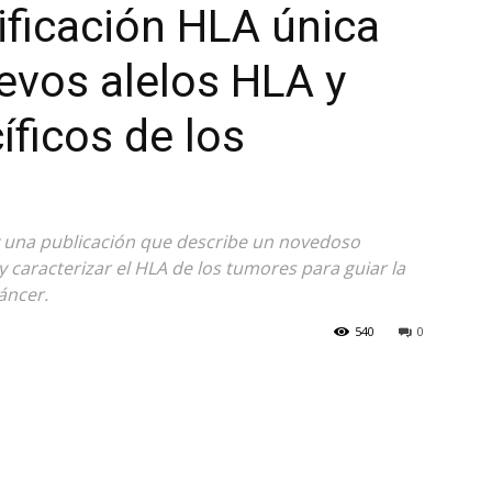
ificación HLA única
evos alelos HLA y
íficos de los
 una publicación que describe un novedoso
y caracterizar el HLA de los tumores para guiar la
áncer.
540
0