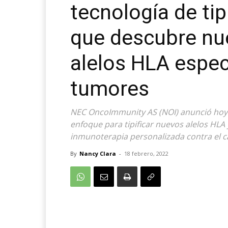
tecnología de tip
que descubre nu
alelos HLA espec
tumores
NEC OncoImmunity AS (NOI) anunció hoy
enfoque para tipificar nuevos alelos HLA 
inmunoterapia personalizada contra el c
By
Nancy Clara
-
18 febrero, 2022