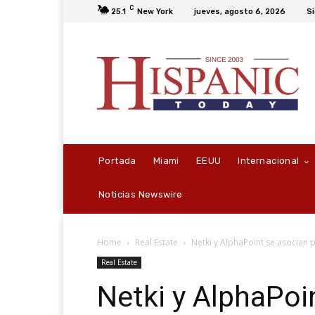
C
25.1
New York
jueves, agosto 6, 2026
Si
Portada
Miami
EEUU
Internacional
Noticias Newswire
Home
Real Estate
Netki y AlphaPoint se asocian 
Real Estate
Netki y AlphaPoi