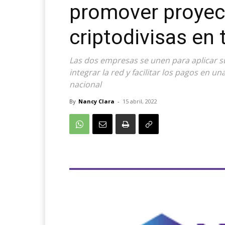
promover proyec
criptodivisas en
Las dos empresas se unen para aplicar s
integrar la red y facilitar los pagos en 
nacional
By
Nancy Clara
-
15 abril, 2022