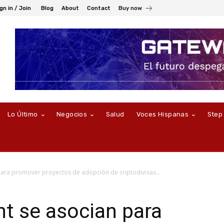
gn in / Join
Blog
About
Contact
Buy now
Lo Último
Negocios
Salud
Voces Hispanas
Step
para promover proyectos de adopción de criptodivisas...
nt se asocian para