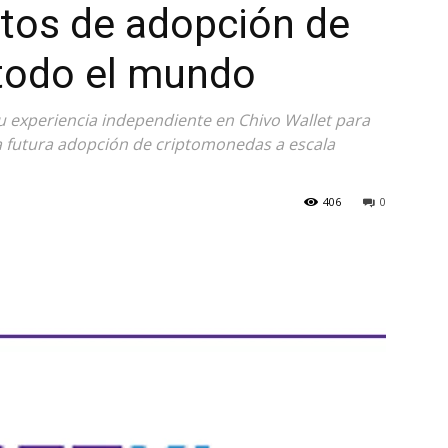
tos de adopción de
 todo el mundo
u experiencia independiente en Chivo Wallet para
una futura adopción de criptomonedas a escala
406
0